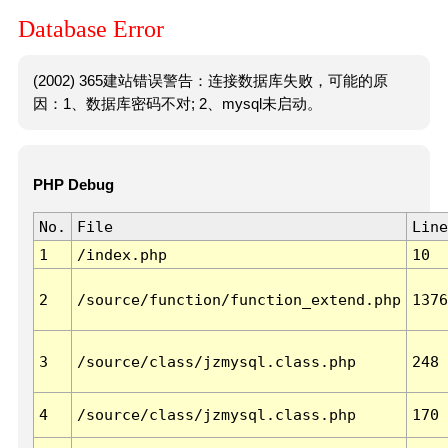
Database Error
(2002) 365建站错误警告：连接数据库失败，可能的原
因：1、数据库密码不对; 2、mysql未启动。
PHP Debug
No.
File
Line
1
/index.php
10
2
/source/function/function_extend.php
1376
3
/source/class/jzmysql.class.php
248
4
/source/class/jzmysql.class.php
170